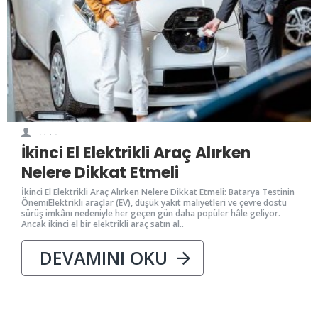
0
3621
İkinci El Elektrikli Araç Alırken
Nelere Dikkat Etmeli
İkinci El Elektrikli Araç Alırken Nelere Dikkat Etmeli: Batarya Testinin
ÖnemiElektrikli araçlar (EV), düşük yakıt maliyetleri ve çevre dostu
sürüş imkânı nedeniyle her geçen gün daha popüler hâle geliyor.
Ancak ikinci el bir elektrikli araç satın al..
DEVAMINI OKU