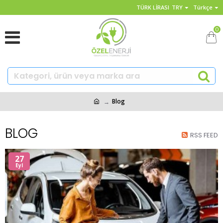
TÜRK LIRASI
TRY
Türkçe
0
Blog
BLOG
RSS FEED
27
Eyl