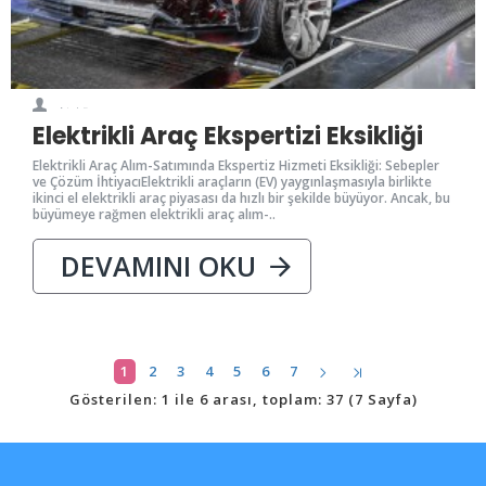
0
5241
Elektrikli Araç Ekspertizi Eksikliği
Elektrikli Araç Alım-Satımında Ekspertiz Hizmeti Eksikliği: Sebepler
ve Çözüm İhtiyacıElektrikli araçların (EV) yaygınlaşmasıyla birlikte
ikinci el elektrikli araç piyasası da hızlı bir şekilde büyüyor. Ancak, bu
büyümeye rağmen elektrikli araç alım-..
DEVAMINI OKU
1
2
3
4
5
6
7
Gösterilen: 1 ile 6 arası, toplam: 37 (7 Sayfa)