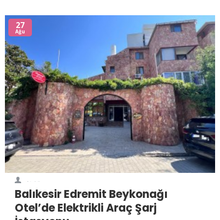
27
Ağu
0
3164
Balıkesir Edremit Beykonağı
Otel’de Elektrikli Araç Şarj