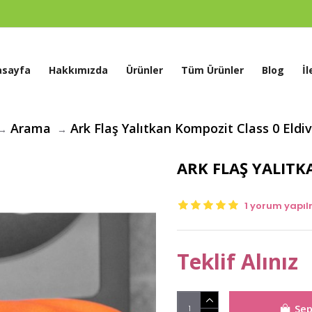
asayfa
Hakkımızda
Ürünler
Tüm Ürünler
Blog
İl
Arama
Ark Flaş Yalıtkan Kompozit Class 0 Eldi
ARK FLAŞ YALITK
1 yorum yapıl
Teklif Alınız
Sep