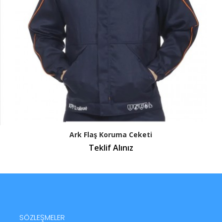
Touch-E Yalıtkan Kompozit Eldi
bir seçenektir. Güvenilir yalıt
elektrikle çalışan profesyonel
tanır. Touch-E Yalıtkan Kompoz
çalışma ortamınıza katkıda bul
Sınıf 0 doğal kauçuk yalıtıml
özelliği vardır. EN 60903:2
Kategori III (2016/425). 1000
yırtılmaya, elektrik koruması
Ark Flaş Koruma Ceketi
Teklif Alınız
SÖZLEŞMELER