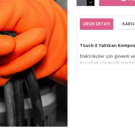
ÜRÜN DETAYI
KARG
Touch-E Yalıtkan Kompozit
Elektrikçiler için güvenli v
korumak için kritik öneme
Eldivenler devreye giriyor.
karşı koruma sağlayarak, e
yaralanmalarını önlemeye y
ve kaymayı önleyici yüzey
Dayanıklı ve Güvenilir Yal
Touch-E Yalıtkan Kompozit 
eldivenlerin doğal kauçuk 
sunar. EN 60903:2003 / IE