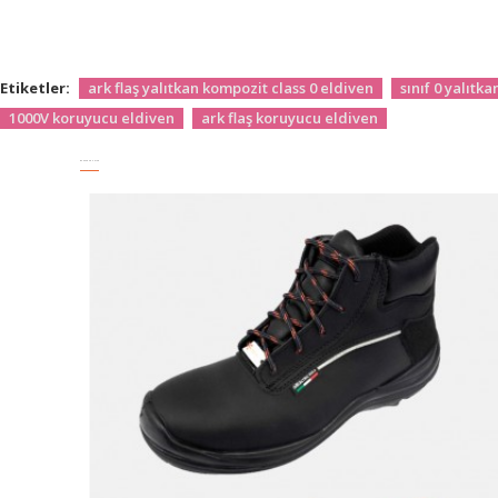
Etiketler:
ark flaş yalıtkan kompozit class 0 eldiven
sınıf 0 yalıtk
1000V koruyucu eldiven
ark flaş koruyucu eldiven
BENZER ÜRÜNLER