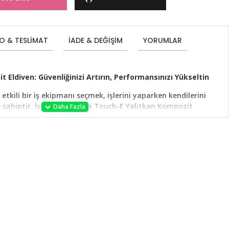
O & TESLIMAT
İADE & DEĞIŞIM
YORUMLAR
 Eldiven: Güvenliğinizi Artırın, Performansınızı Yükseltin
e etkili bir iş ekipmanı seçmek, işlerini yaparken kendilerini
 sahiptir. İşte bu noktada Touch-E Yalıtkan Kompozit
 Bu eldivenler, dielektrik, mekanik ve sınıf 1 ark parlamasına
lektrikli araç bakımı gibi çeşitli ortamlarda el
ardımcı olur. Bununla birlikte, bu eldivenlerin ince tasarımı
i, kullanıcılara mükemmel beceri ve kavrama imkanı sunar.
ıtım
Eldivenler, sınıf 0 doğal kauçuk yalıtımlı eldivenlerdir. Bu
yapısı, yüksek çekme dayanımı, yırtılma direnci ve dayanıklılık
C 60903:2014 / EN 61482-1-2:2008 ve EN 388:2016+A1:2018