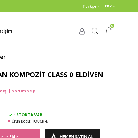
Türkçe
TRY
0
etişim
ven
AN KOMPOZIT CLASS 0 ELDIVEN
mış.
|
Yorum Yap
:
STOKTA VAR
Ürün Kodu:
TOUCH-E
ete Ekle
HEMEN SATIN AL