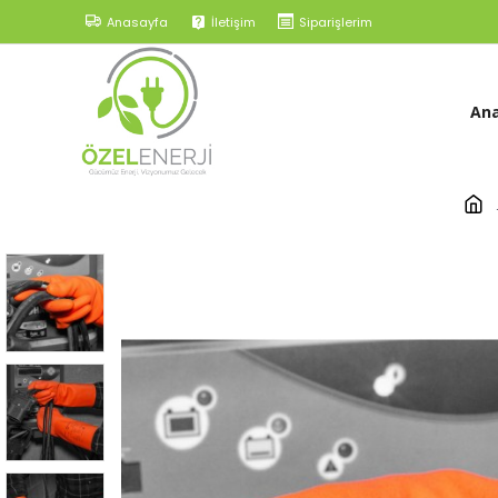
Anasayfa
İletişim
Siparişlerim
An