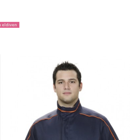
standartlarına uygun olar
sahiptir. 1000V AC gerili
sağlar. Bu eldivenler, me
oluşabilecek erimelere kar
an eldiven
Üstün Performans ve Ko
Touch-E Yalıtkan Kompozit 
düzeye çıkarmak için özel 
uçlarında hassas işler yap
sayesinde eldivenler ellerde
gerçekleştirebilirsiniz.
Geniş Kullanım Alanı
Touch-E Yalıtkan Kompozit 
tesisatı ve benzeri birçok
özellikleri sayesinde, kulla
çalışmalarına olanak tanır