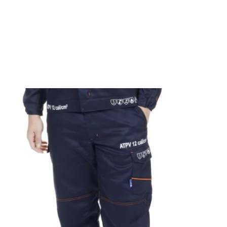
ak test edilmiştir ve KKD Kategori III (2016/425) uyumluluğuna
m altında çalışmak için tasarlanmış olup, 1000V'a kadar koruma
kanik yırtılmaya, elektrik korumasına ve ark parlaması sonucu
şı dayanıklıdır.
nfor
Eldivenler, işlevselliği artırmak ve kullanıcı konforunu en üst
olarak tasarlanmıştır. İnce yapısı, kullanıcılara parmak
arken dahi tam kontrol sağlar. Ayrıca, kaymayı önleyici yüzeyi
 sıkı bir tutuş sağlar, böylece işlerinizi güvenle ve verimlilikle
Eldivenler, elektrikli araç bakımı, enerji sektörü, elektrik
 alanda güvenle kullanılabilir. Sağlam yapısı ve çeşitli koruma
nıcıların çeşitli iş ortamlarında güvenle ve verimlilikle
.