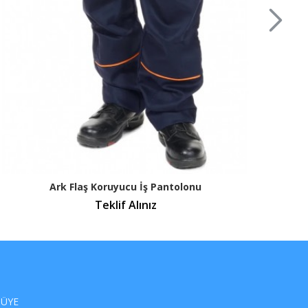
venler, elektrikçilerin güvenliğini ve performansını artırmak için ideal
ım özellikleri, dayanıklı yapısı ve üstün konforuyla, bu eldivenler
lerin işlerini daha güvenli ve verimli bir şekilde yapmalarına olanak
it Eldivenleri, iş güvenliği standartlarınızı yükseltmek ve güvenli
unmak için ideal bir seçimdir.
ı eldivenler: Çok iyi çekme dayanımı, yırtılma dayanımı ve yorulma
003 / IEC 60903:2014 / EN 61482-1-2:2008 EN 388:2016+A1:2018 KKD
V AC gerilim altında çalışma. 1000v kadar koruma sağlar. Mekanik
na ve ark flaş sonucu meydana gelebilecek erimelere dayanıklıdır.
Ark Flaş Koruyucu İş Pantolonu
Teklif Alınız
ÜYE